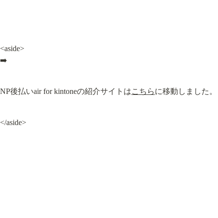
<aside>

➡️
NP後払いair for kintoneの紹介サイトは
こちら
に移動しました。
</aside>